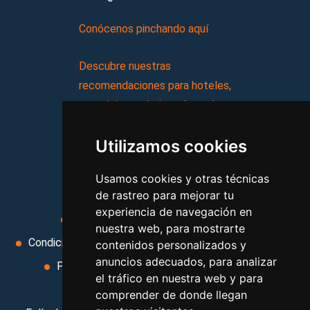
Conócenos pinchando aquí
Descubre nuestras
recomendaciones para hoteles,
complejos turísticos, hostales,
vacaciones, paquetes de
Utilizamos cookies
viajes, y mucho más!
Usamos cookies y otras técnicas
MI AGENCIA
de rastreo para mejorar tu
experiencia de navegación en
Aviso legal
Condiciones de uso
nuestra web, para mostrarte
Condiciones Generales
Ley de Viajes Combinados
contenidos personalizados y
anuncios adecuados, para analizar
Política de privacidad
Uso de cookies
el tráfico en nuestra web y para
Cambiar preferencias de cookies
comprender de donde llegan