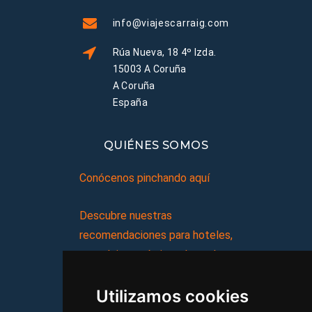
info@viajescarraig.com
Rúa Nueva, 18 4º Izda.
15003 A Coruña
A Coruña
España
QUIÉNES SOMOS
Conócenos pinchando aquí
Descubre nuestras
recomendaciones para hoteles,
complejos turísticos, hostales,
vacaciones, paquetes de
Utilizamos cookies
viajes, y mucho más!