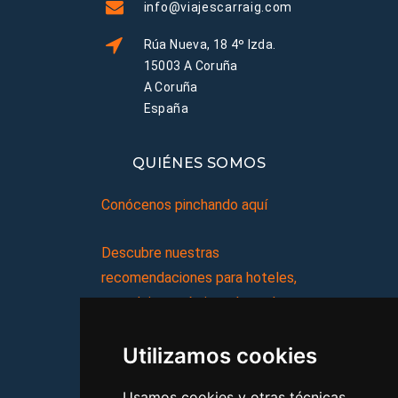
info@viajescarraig.com
Rúa Nueva, 18 4º Izda.
15003 A Coruña
A Coruña
España
QUIÉNES SOMOS
Conócenos pinchando aquí
Descubre nuestras
recomendaciones para hoteles,
complejos turísticos, hostales,
vacaciones, paquetes de
Utilizamos cookies
viajes, y mucho más!
Usamos cookies y otras técnicas