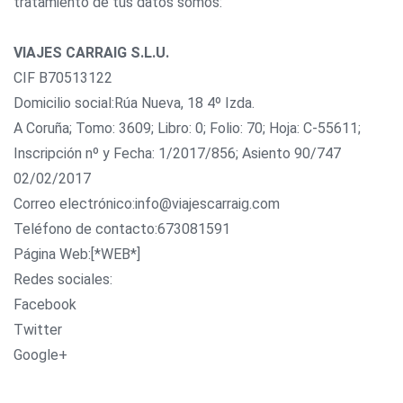
tratamiento de tus datos somos:
VIAJES CARRAIG S.L.U.
CIF B70513122
Domicilio social:Rúa Nueva, 18 4º Izda.
A Coruña; Tomo: 3609; Libro: 0; Folio: 70; Hoja: C-55611;
Inscripción nº y Fecha: 1/2017/856; Asiento 90/747
02/02/2017
Correo electrónico:info@viajescarraig.com
Teléfono de contacto:673081591
Página Web:[*WEB*]
Redes sociales:
Facebook
Twitter
Google+