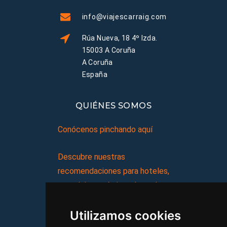
info@viajescarraig.com
Rúa Nueva, 18 4º Izda.
15003 A Coruña
A Coruña
España
QUIÉNES SOMOS
Conócenos pinchando aquí
Descubre nuestras
recomendaciones para hoteles,
complejos turísticos, hostales,
vacaciones, paquetes de
Utilizamos cookies
viajes, y mucho más!