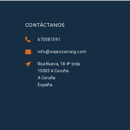
CONTÁCTANOS
673081591
info@viajescarraig.com
Rúa Nueva, 18 4º Izda.
15003 A Coruña
A Coruña
España