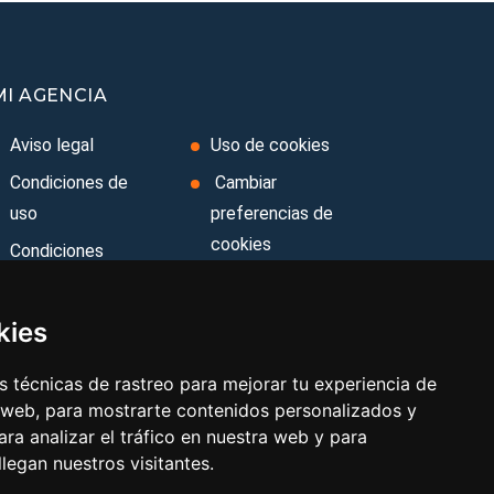
MI AGENCIA
Aviso legal
Uso de cookies
Condiciones de
Cambiar
uso
preferencias de
cookies
Condiciones
Generales
Folla de
Reclamación
Ley de Viajes
kies
Combinados
Area privada
 técnicas de rastreo para mejorar tu experiencia de
Política de
Contacto
 web, para mostrarte contenidos personalizados y
privacidad
ra analizar el tráfico en nuestra web y para
egan nuestros visitantes.