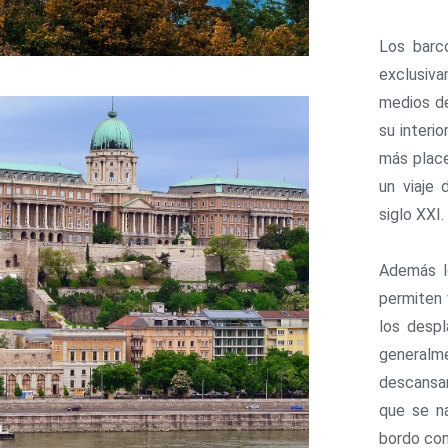
Los barco
exclusiv
medios d
su interi
más place
un viaje
siglo XXI.
Además l
permiten 
los desp
generalm
descansa
que se na
bordo con 