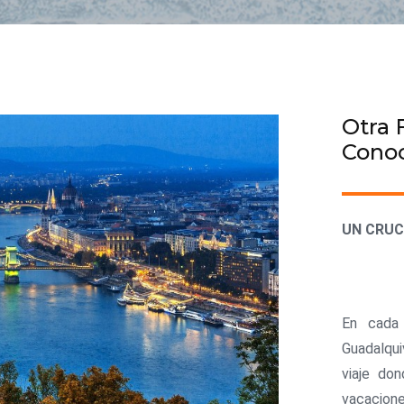
Otra 
Cono
UN CRUC
En cada 
Guadalqui
viaje do
vacacione