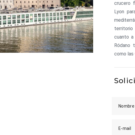
crucero f
Lyon par
mediterr
territori
cuanto a 
Ródano t
como las 
Solic
Nombre
E-mail