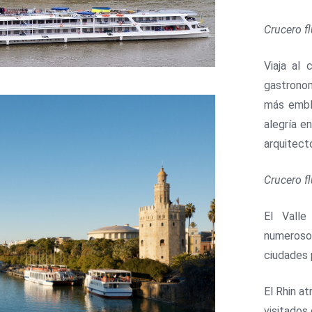
Crucero fl
Viaja al 
gastronom
más emble
alegría e
arquitectó
Crucero fl
El Valle
numeroso
ciudades 
El Rhin a
visitados