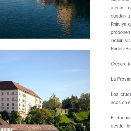
menos qu
quedan a 
Rhin, ya 
proponen 
incluir v
Baden-Bad
Crucero fl
La Proven
Los cruce
ricos en c
El Ródano
desde lo