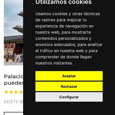
Utilizamos cookies
Usamos cookies y otras técnicas
de rastreo para mejorar tu
experiencia de navegación en
nuestra web, para mostrarte
contenidos personalizados y
anuncios adecuados, para analizar
el tráfico en nuestra web y para
comprender de donde llegan
nuestros visitantes.
Palacio Gyeongbokgung, no te lo
Aceptar
puedes perder
Rechazar
Nuestra seleccion
Configurar
EXISTE MUCHO QUÉ VER Y HACER EN SEÚL